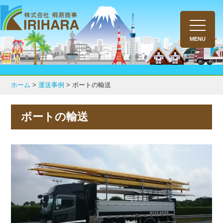
toggle
navigati
MENU
ホーム
>
運送事例
>
ボートの輸送
ボートの輸送