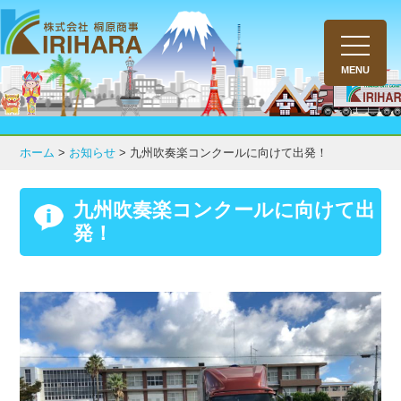
toggle
navigati
MENU
ホーム
>
お知らせ
>
九州吹奏楽コンクールに向けて出発！
九州吹奏楽コンクールに向けて出
発！